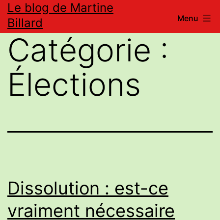
Le blog de Martine
Aller
Menu
Billard
au
Catégorie :
contenu
Élections
Dissolution : est-ce
vraiment nécessaire