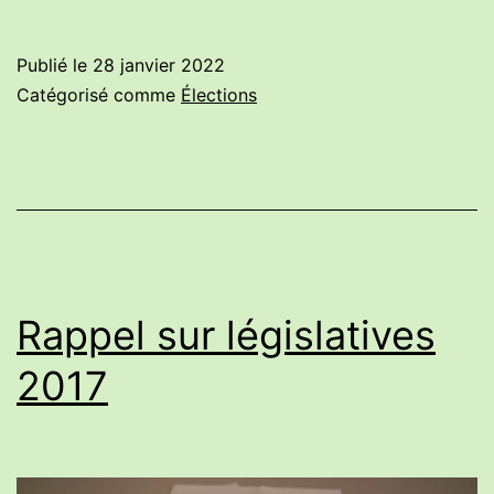
2017
et
candidatures
Publié le
28 janvier 2022
PCF
Catégorisé comme
Élections
Rappel sur législatives
2017