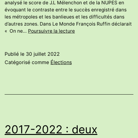
analysé le score de J.L Mélenchon et de la NUPES en
évoquant le contraste entre le succès enregistré dans
les métropoles et les banlieues et les difficultés dans
d’autres zones. Dans Le Monde François Ruffin déclarait
Premier
« On ne…
Poursuivre la lecture
bilan
politique
des
Publié le
30 juillet 2022
législatives
Catégorisé comme
Élections
2017-2022 : deux