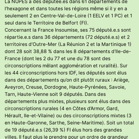
La NUPES a des députée.es dans 61 départements de
l’hexagone et dans toutes les régions même si il y en a
seulement 2 en Centre-Val-de-Loire (1 EELV et 1 PC) et 1
seul dans le Territoire de Belfort (FI).
Concernant la France Insoumise, ses 75 député.e.s sont
répartie.e.s dans 36 départements (72 député.e.s) et 2
territoires d’Outre-Mer (La Réunion 2 et la Martinique 1)
dont 28 soit 38,88 % dans les 8 départements d’Ile-de-
France (dont les 2 du 77 et une du 78 sont des
circonscriptions mêlant agglomération et ruralité). Sur
les 44 circonscriptions hors IDF, les députés sont élus
dans des départements qu’on dit plutôt ruraux : Ariège,
Aveyron, Creuse, Dordogne, Haute-Pyrénées, Savoie,
Tarn, Haute-Vienne soit 9 députés. Dans des
départements plus mixtes, plusieurs sont élus dans des
circonscriptions rurales (4 en Côtes d’Armor, Gard,
Hérault, Ile-et-Vilaine) ou des circonscriptions mixtes (3
en Haute-Garonne, Sarthe, Seine-Maritime). Soit un total
de 19 député.e.s (26,39 %) FI élus hors des grandes
villes. Il faut plus le prendre pour un ordre de grandeur