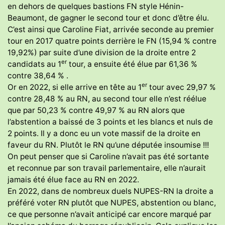
en dehors de quelques bastions FN style Hénin-
Beaumont, de gagner le second tour et donc d’être élu.
C’est ainsi que Caroline Fiat, arrivée seconde au premier
tour en 2017 quatre points derrière le FN (15,94 % contre
19,92%) par suite d’une division de la droite entre 2
er
candidats au 1
tour, a ensuite été élue par 61,36 %
contre 38,64 % .
er
Or en 2022, si elle arrive en tête au 1
tour avec 29,97 %
contre 28,48 % au RN, au second tour elle n’est réélue
que par 50,23 % contre 49,97 % au RN alors que
l’abstention a baissé de 3 points et les blancs et nuls de
2 points. Il y a donc eu un vote massif de la droite en
faveur du RN. Plutôt le RN qu’une députée insoumise !!!
On peut penser que si Caroline n’avait pas été sortante
et reconnue par son travail parlementaire, elle n’aurait
jamais été élue face au RN en 2022.
En 2022, dans de nombreux duels NUPES-RN la droite a
préféré voter RN plutôt que NUPES, abstention ou blanc,
ce que personne n’avait anticipé car encore marqué par