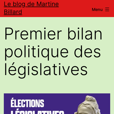
Le blog de Martine
Aller
Menu
Billard
au
contenu
Premier bilan
politique des
législatives