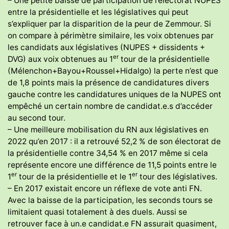
– Une petite baisse de participation de l’électorat NUPES
entre la présidentielle et les législatives qui peut
s’expliquer par la disparition de la peur de Zemmour. Si
on compare à périmètre similaire, les voix obtenues par
les candidats aux législatives (NUPES + dissidents +
er
DVG) aux voix obtenues au 1
tour de la présidentielle
(Mélenchon+Bayou+Roussel+Hidalgo) la perte n’est que
de 1,8 points mais la présence de candidatures divers
gauche contre les candidatures uniques de la NUPES ont
empêché un certain nombre de candidat.e.s d’accéder
au second tour.
– Une meilleure mobilisation du RN aux législatives en
2022 qu’en 2017 : il a retrouvé 52,2 % de son électorat de
la présidentielle contre 34,54 % en 2017 même si cela
représente encore une différence de 11,5 points entre le
er
er
1
tour de la présidentielle et le 1
tour des législatives.
– En 2017 existait encore un réflexe de vote anti FN.
Avec la baisse de la participation, les seconds tours se
limitaient quasi totalement à des duels. Aussi se
retrouver face à un.e candidat.e FN assurait quasiment,