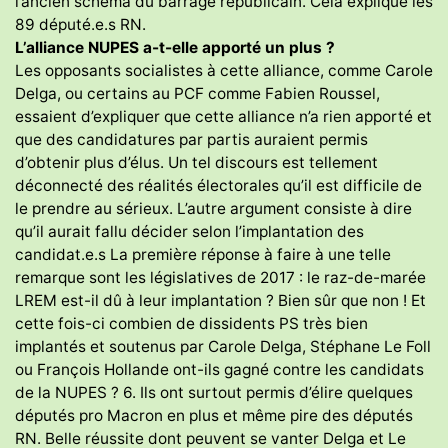
l’ancien schéma du barrage républicain. Cela explique les
89 député.e.s RN.
L’alliance NUPES a-t-elle apporté un plus ?
Les opposants socialistes à cette alliance, comme Carole
Delga, ou certains au PCF comme Fabien Roussel,
essaient d’expliquer que cette alliance n’a rien apporté et
que des candidatures par partis auraient permis
d’obtenir plus d’élus. Un tel discours est tellement
déconnecté des réalités électorales qu’il est difficile de
le prendre au sérieux. L’autre argument consiste à dire
qu’il aurait fallu décider selon l’implantation des
candidat.e.s La première réponse à faire à une telle
remarque sont les législatives de 2017 : le raz-de-marée
LREM est-il dû à leur implantation ? Bien sûr que non ! Et
cette fois-ci combien de dissidents PS très bien
implantés et soutenus par Carole Delga, Stéphane Le Foll
ou François Hollande ont-ils gagné contre les candidats
de la NUPES ? 6. Ils ont surtout permis d’élire quelques
députés pro Macron en plus et même pire des députés
RN. Belle réussite dont peuvent se vanter Delga et Le