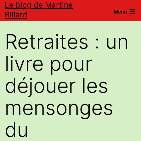
Le blog de Martine
Aller
Menu
Billard
au
contenu
Retraites : un
livre pour
déjouer les
mensonges
du