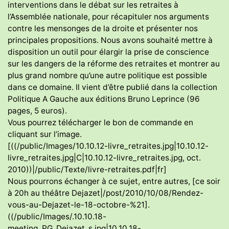
interventions dans le débat sur les retraites à
l’Assemblée nationale, pour récapituler nos arguments
contre les mensonges de la droite et présenter nos
principales propositions. Nous avons souhaité mettre à
disposition un outil pour élargir la prise de conscience
sur les dangers de la réforme des retraites et montrer au
plus grand nombre qu’une autre politique est possible
dans ce domaine. Il vient d’être publié dans la collection
Politique A Gauche aux éditions Bruno Leprince (96
pages, 5 euros).
Vous pourrez télécharger le bon de commande en
cliquant sur l’image.
[((/public/Images/10.10.12-livre_retraites.jpg|10.10.12-
livre_retraites.jpg|C|10.10.12-livre_retraites.jpg, oct.
2010))|/public/Texte/livre-retraites.pdf|fr]
Nous pourrons échanger à ce sujet, entre autres, [ce soir
à 20h au théâtre Dejazet|/post/2010/10/08/Rendez-
vous-au-Dejazet-le-18-octobre-%21].
((/public/Images/.10.10.18-
meeting_PG_Dejazet_s.jpg|10.10.18-