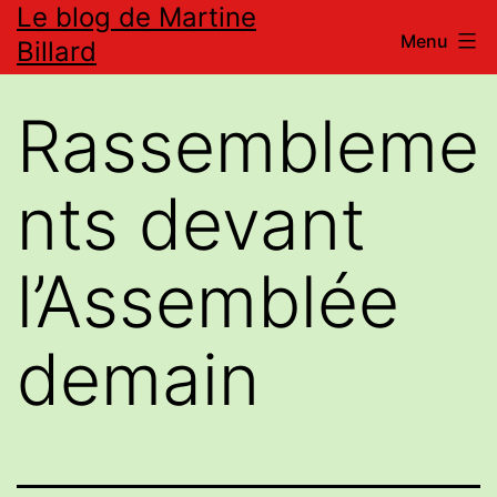
Le blog de Martine
Aller
Menu
Billard
au
contenu
Rassembleme
nts devant
l’Assemblée
demain