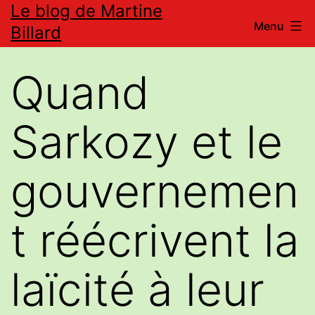
Le blog de Martine
Aller
Menu
Billard
au
contenu
Quand
Sarkozy et le
gouvernemen
t réécrivent la
laïcité à leur