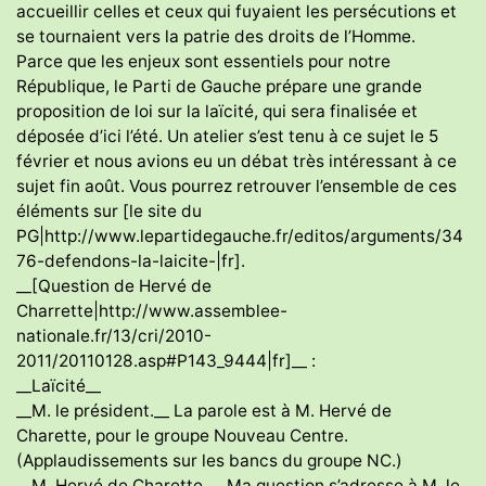
accueillir celles et ceux qui fuyaient les persécutions et
se tournaient vers la patrie des droits de l’Homme.
Parce que les enjeux sont essentiels pour notre
République, le Parti de Gauche prépare une grande
proposition de loi sur la laïcité, qui sera finalisée et
déposée d’ici l’été. Un atelier s’est tenu à ce sujet le 5
février et nous avions eu un débat très intéressant à ce
sujet fin août. Vous pourrez retrouver l’ensemble de ces
éléments sur [le site du
PG|http://www.lepartidegauche.fr/editos/arguments/34
76-defendons-la-laicite-|fr].
__[Question de Hervé de
Charrette|http://www.assemblee-
nationale.fr/13/cri/2010-
2011/20110128.asp#P143_9444|fr]__ :
__Laïcité__
__M. le président.__ La parole est à M. Hervé de
Charette, pour le groupe Nouveau Centre.
(Applaudissements sur les bancs du groupe NC.)
__M. Hervé de Charette.__ Ma question s’adresse à M. le