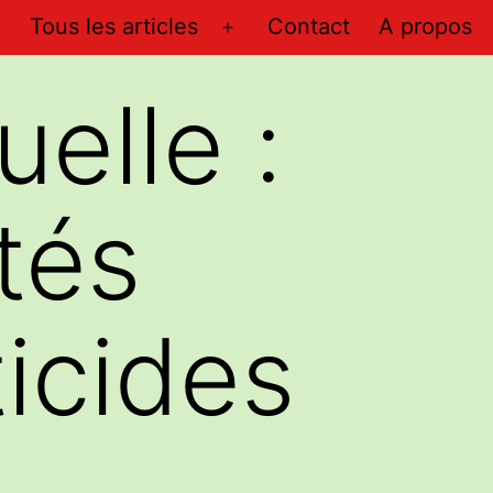
Tous les articles
Contact
A propos
Ouvrir
le
uelle :
menu
ités
ticides