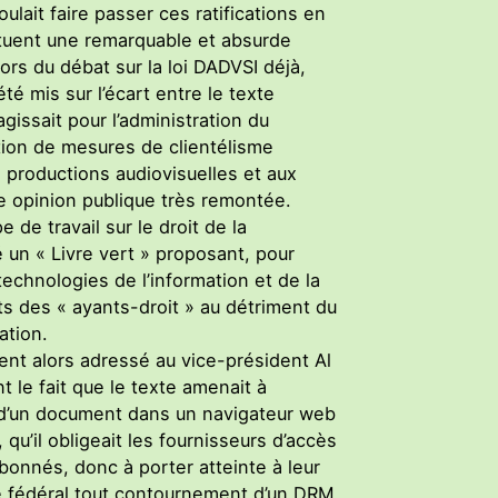
lait faire passer ces ratifications en
stituent une remarquable et absurde
lors du débat sur la loi DADVSI déjà,
été mis sur l’écart entre le texte
’agissait pour l’administration du
ption de mesures de clientélisme
 productions audiovisuelles et aux
ne opinion publique très remontée.
e de travail sur le droit de la
ié un « Livre vert » proposant, pour
echnologies de l’information et de la
ts des « ayants-droit » au détriment du
ation.
ent alors adressé au vice-président Al
 le fait que le texte amenait à
n d’un document dans un navigateur web
qu’il obligeait les fournisseurs d’accès
 abonnés, donc à porter atteinte à leur
ime fédéral tout contournement d’un DRM,