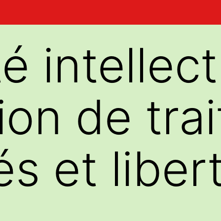
é intellect
tion de tra
s et liber