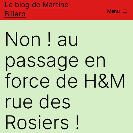
Le blog de Martine
Aller
Menu
Billard
au
contenu
Non ! au
passage en
force de H&M
rue des
Rosiers !