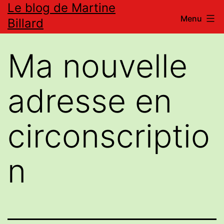
Le blog de Martine
Aller
Menu
Billard
au
contenu
Ma nouvelle
adresse en
circonscriptio
n