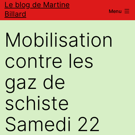
Le blog de Martine
Aller
Menu
Billard
au
contenu
Mobilisation
contre les
gaz de
schiste
Samedi 22