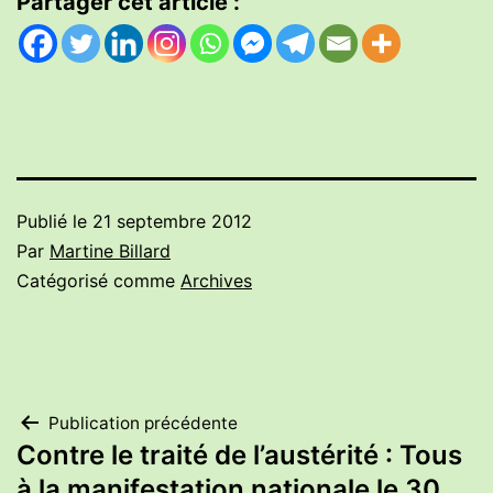
Partager cet article :
Publié le
21 septembre 2012
Par
Martine Billard
Catégorisé comme
Archives
Navigation
Publication précédente
Contre le traité de l’austérité : Tous
de
à la manifestation nationale le 30