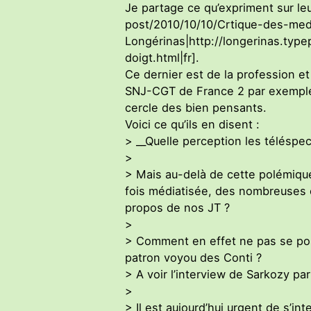
Je partage ce qu’expriment sur le
post/2010/10/10/Crtique-des-med
Longérinas|http://longerinas.typ
doigt.html|fr].
Ce dernier est de la profession et
SNJ-CGT de France 2 par exemple,
cercle des bien pensants.
Voici ce qu’ils en disent :
> __Quelle perception les téléspec
>
> Mais au-delà de cette polémique
fois médiatisée, des nombreuses c
propos de nos JT ?
>
> Comment en effet ne pas se poser
patron voyou des Conti ?
> A voir l’interview de Sarkozy par
>
> Il est aujourd’hui urgent de s’i