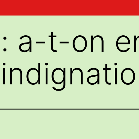
: a-t-on e
l’indignati