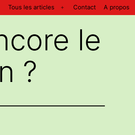
Tous les articles
Contact
A propos
Ouvrir
le
ncore le
menu
on ?