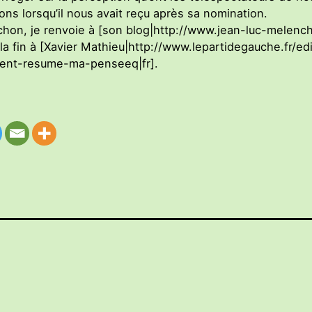
ns lorsqu’il nous avait reçu après sa nomination.
hon, je renvoie à [son blog|http://www.jean-luc-melench
e la fin à [Xavier Mathieu|http://www.lepartidegauche.fr/ed
ent-resume-ma-penseeq|fr].