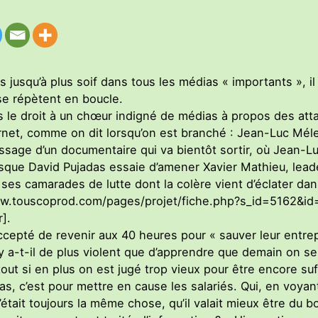
jusqu’à plus soif dans tous les médias « importants », il
se répètent en boucle.
 le droit à un chœur indigné de médias à propos des atta
ernet, comme on dit lorsqu’on est branché : Jean-Luc Mél
passage d’un documentaire qui va bientôt sortir, où Jean-
orsque David Pujadas essaie d’amener Xavier Mathieu, lea
 ses camarades de lutte dont la colère vient d’éclater dan
//www.touscoprod.com/pages/projet/fiche.php?s_id=5162&
].
ccepté de revenir aux 40 heures pour « sauver leur entrep
Qu’y a-t-il de plus violent que d’apprendre que demain on
rtout si en plus on est jugé trop vieux pour être encore su
as, c’est pour mettre en cause les salariés. Qui, en voyant
’était toujours la même chose, qu’il valait mieux être du 