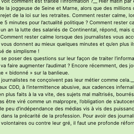
oit comment est traitée l’information ?__ Hier matin par 
de la joggeuse de Seine et Marne, alors que des millions d
 rejet de la loi sur les retraites. Comment rester calme, l
re 5 minutes pour l’actualité politique ? Comment rester 
 a un an la lutte des salariés de Continental, répond, mai
? Comment rester calme lorsque des journalistes vous ac
ils vous donnent au mieux quelques minutes et qu’en plus
sé de simplisme !
 se poser des questions sur leur façon de traiter l’inform
ui va faire augmenter l’audimat ? Encore récemment, des jou
e « bidonné » sur la banlieue.
 journalistes ne conçoivent pas leur métier comme cela.__
aux CDD, à l’intermittence abusive, aux cadences infernale
n plus faits à la va vite, des sujets mal maîtrisés, bourrés 
 pas être viré comme un malpropre, l’obligation de s’autoce
 le peu d’indépendance des médias vis à vis des puissanc
 dans la précarité de la profession. Pour avoir des journal
 volontaires ou contre leur gré, il faut une profonde réf