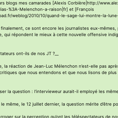
urs blogs mes camarades [Alexis Corbière|http://www.alex
ias-%3A-Melenchon-a-raison|fr] et [François
epad.fr/weblog/2010/10/quand-le-sage-lui-montre-la-lun
 finalement, ce sont encore les journalistes eux-mêmes, p
 qui répondent le mieux à cette nouvelle offensive indi
tateurs ont-ils de nos JT ?__
, la réaction de Jean-Luc Mélenchon n’est-elle pas après
ritiques que nous entendons et que nous lisons de plus 
 la question : l’intervieweur aurait-il employé les mêmes
 le même, le 12 juillet dernier, la question mérite d’être 
nterroger sur la perception qu’ont les téléspectateurs de 