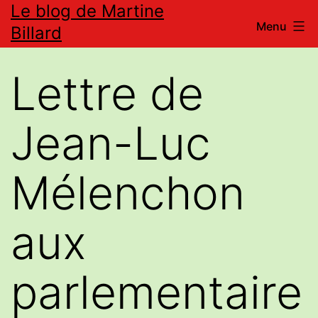
Le blog de Martine
Aller
Menu
Billard
au
contenu
Lettre de
Jean-Luc
Mélenchon
aux
parlementaire