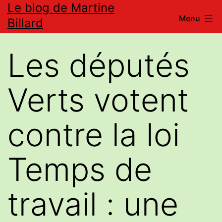
Le blog de Martine
Aller
Menu
Billard
au
contenu
Les députés
Verts votent
contre la loi
Temps de
travail : une