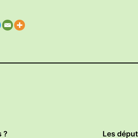
s ?
Les député