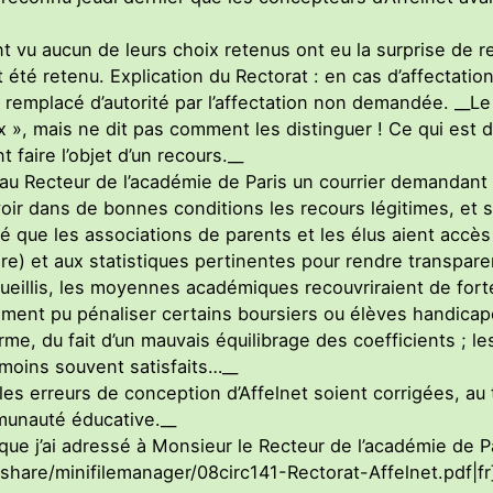
’ont vu aucun de leurs choix retenus ont eu la surprise de
ait été retenu. Explication du Rectorat : en cas d’affectat
té remplacé d’autorité par l’affectation non demandée. __Le
ux », mais ne dit pas comment les distinguer ! Ce qui est 
faire l’objet d’un recours.__
é au Recteur de l’académie de Paris un courrier demandant
oir dans de bonnes conditions les recours légitimes, et s
que les associations de parents et les élus aient accès 
re) et aux statistiques pertinentes pour rendre transparen
eillis, les moyennes académiques recouvriraient de fortes
lement pu pénaliser certains boursiers ou élèves handica
orme, du fait d’un mauvais équilibrage des coefficients ;
moins souvent satisfaits…__
 les erreurs de conception d’Affelnet soient corrigées, au
munauté éducative.__
que j’ai adressé à Monsieur le Recteur de l’académie de Pa
g/share/minifilemanager/08circ141-Rectorat-Affelnet.pdf|fr