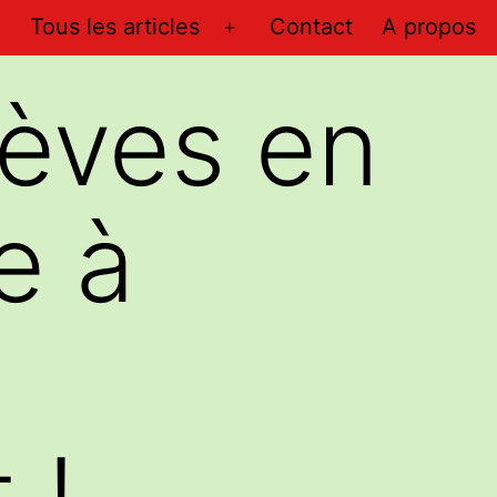
Tous les articles
Contact
A propos
Ouvrir
le
lèves en
menu
e à
 !