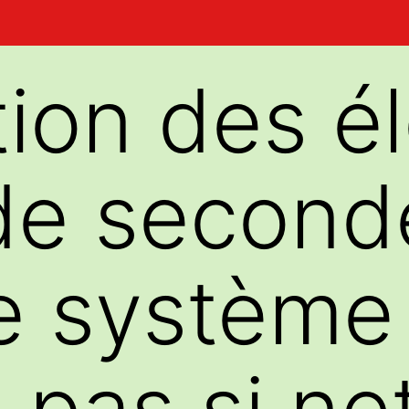
tion des é
de second
le système
 pas si net