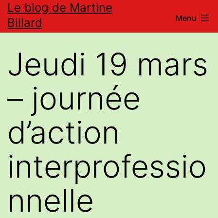
Le blog de Martine
Aller
Menu
Billard
au
contenu
Jeudi 19 mars
– journée
d’action
interprofessio
nnelle