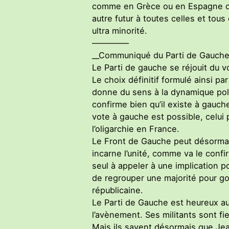
comme en Grèce ou en Espagne ou u
autre futur à toutes celles et tous
ultra minorité.
————–
__Communiqué du Parti de Gauche
Le Parti de gauche se réjouit du 
Le choix définitif formulé ainsi p
donne du sens à la dynamique pol
confirme bien qu’il existe à gauch
vote à gauche est possible, celui
l’oligarchie en France.
Le Front de Gauche peut désormais 
incarne l’unité, comme va le confi
seul à appeler à une implication po
de regrouper une majorité pour go
républicaine.
Le Parti de Gauche est heureux aujo
l’avènement. Ses militants sont fi
Mais ils savent désormais que Jea