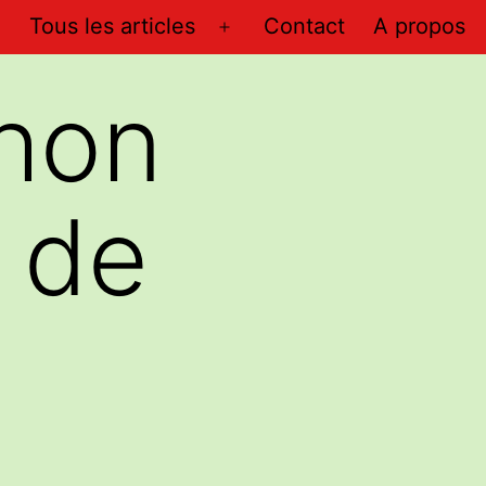
Tous les articles
Contact
A propos
Ouvrir
le
hon
menu
 de