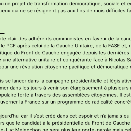
n projet de transformation démocratique, sociale et éco
 ceux qui ne se résignent pas aux fins de mois difficiles 
__
vote clair des adhérents communistes en faveur de la ca
ar le PCF après celui de la Gauche Unitaire, de la FASE et,
itique du Front de Gauche engagée depuis les dernières
e une alternative unitaire et conquérante face à Nicolas 
 pour une révolution citoyenne pacifique et démocratique 
se lancer dans la campagne présidentielle et législative 
rmer dans les jours à venir son élargissement à plusieurs 
pulaire forte à travers des assemblées citoyennes. Il est l
uverner la France sur un programme de radicalité concrèt
urd’hui car il s’est créé dans cet espoir et n’a jamais eu 
ers que le candidat à la présidentielle du Front de Gauch
n-Luc Mélenchon ne sera plus leur porte-parole mais celu