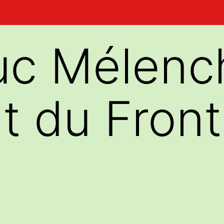
uc Mélenc
t du Front