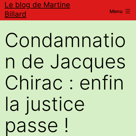
Le blog de Martine
Aller
Menu
Billard
au
contenu
Condamnatio
n de Jacques
Chirac : enfin
la justice
passe !