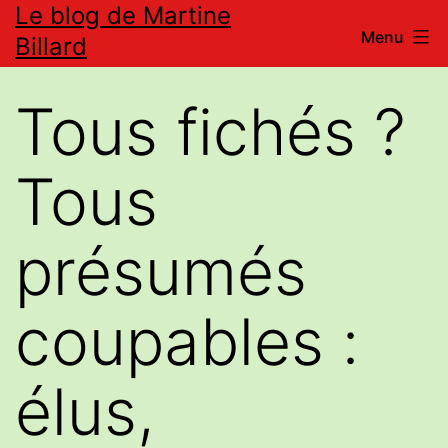
Le blog de Martine
Aller
Menu
Billard
au
contenu
Tous fichés ?
Tous
présumés
coupables :
élus,