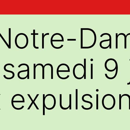
 Notre-Da
samedi 9 j
 expulsio