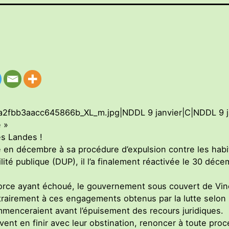
a2fbb3aacc645866b_XL_m.jpg|NDDL 9 janvier|C|NDDL 9 jan
 »
s Landes !
 en décembre à sa procédure d’expulsion contre les habi
tilité publique (DUP), il l’a finalement réactivée le 30 déc
force ayant échoué, le gouvernement sous couvert de Vinci
trairement à ces engagements obtenus par la lutte selon 
ommenceraient avant l’épuisement des recours juridiques.
nt en finir avec leur obstination, renoncer à toute pro