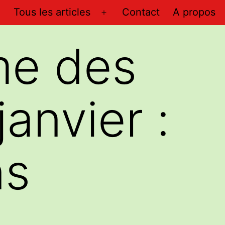
Tous les articles
Contact
A propos
Ouvrir
le
me des
menu
anvier :
ns