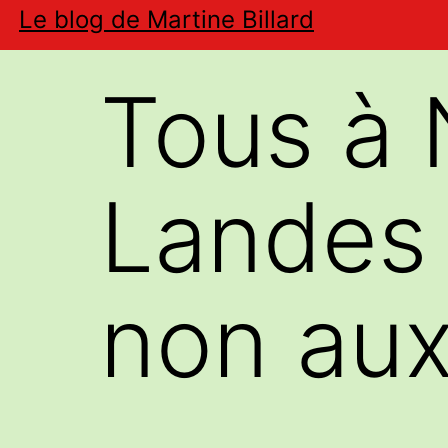
Aller
Le blog de Martine Billard
au
contenu
Tous à
Landes 
non aux