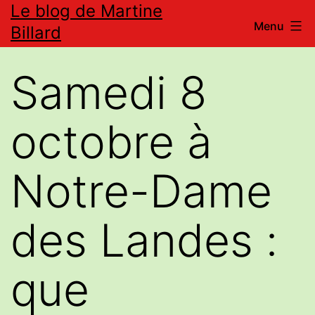
Le blog de Martine
Aller
Menu
Billard
au
contenu
Samedi 8
octobre à
Notre-Dame
des Landes :
que