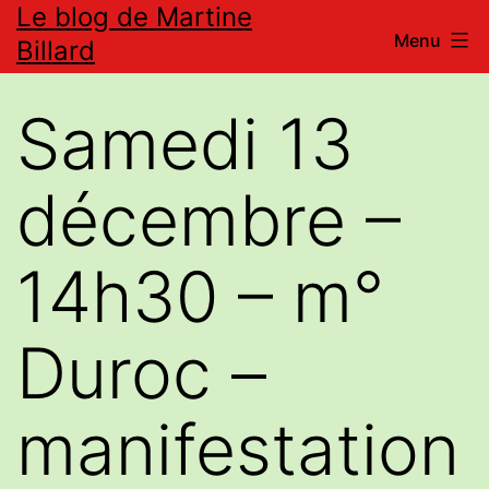
Le blog de Martine
Aller
Menu
Billard
au
contenu
Samedi 13
décembre –
14h30 – m°
Duroc –
manifestation