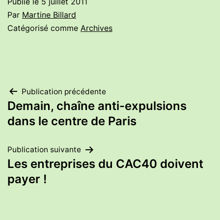
Publié le
5 juillet 2011
Par
Martine Billard
Catégorisé comme
Archives
Navigation
Publication précédente
Demain, chaîne anti-expulsions
de
dans le centre de Paris
l’article
Publication suivante
Les entreprises du CAC40 doivent
payer !