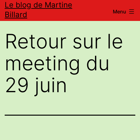
Le blog de Martine
Aller
Menu
Billard
au
contenu
Retour sur le
meeting du
29 juin