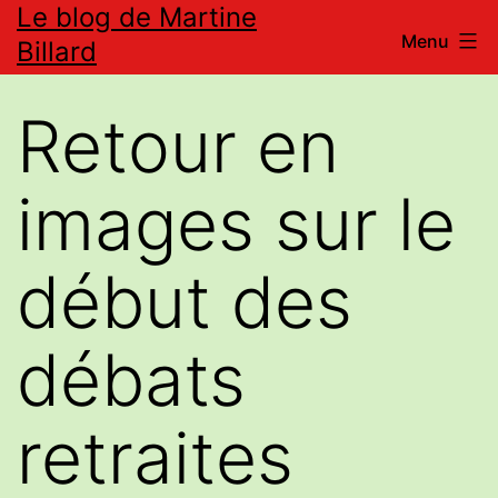
Le blog de Martine
Aller
Menu
Billard
au
contenu
Retour en
images sur le
début des
débats
retraites