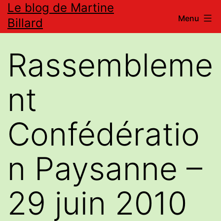
Le blog de Martine
Aller
Menu
Billard
au
contenu
Rassembleme
nt
Confédératio
n Paysanne –
29 juin 2010