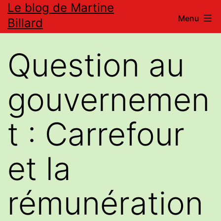
Le blog de Martine
Aller
Menu
Billard
au
contenu
Question au
gouvernemen
t : Carrefour
et la
rémunération