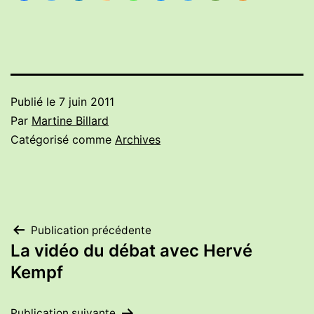
Publié le
7 juin 2011
Par
Martine Billard
Catégorisé comme
Archives
Navigation
Publication précédente
La vidéo du débat avec Hervé
de
Kempf
l’article
Publication suivante