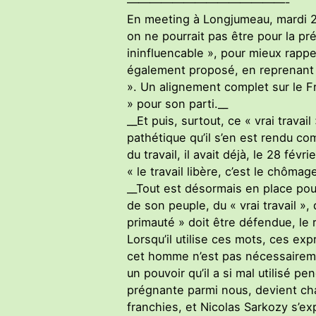
——————————————-
En meeting à Longjumeau, mardi 24,
on ne pourrait pas être pour la pré
ininfluencable », pour mieux rappel
également proposé, en reprenant u
». Un alignement complet sur le Fr
» pour son parti.__
__Et puis, surtout, ce « vrai travai
pathétique qu’il s’en est rendu co
du travail, il avait déjà, le 28 fév
« le travail libère, c’est le chômag
__Tout est désormais en place pour 
de son peuple, du « vrai travail »,
primauté » doit être défendue, le 
Lorsqu’il utilise ces mots, ces e
cet homme n’est pas nécessairemen
un pouvoir qu’il a si mal utilisé p
prégnante parmi nous, devient cha
franchies, et Nicolas Sarkozy s’