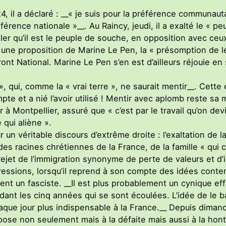
 il a déclaré : __« je suis pour la préférence communaut
férence nationale »__. Au Raincy, jeudi, il a exalté le « p
er qu’il est le peuple de souche, en opposition avec ceux q
ne proposition de Marine Le Pen, la « présomption de lé
ont National. Marine Le Pen s’en est d’ailleurs réjouie en 
l », qui, comme la « vrai terre », ne saurait mentir__. Cett
mpte et a nié l’avoir utilisé ! Mentir avec aplomb reste s
rier à Montpellier, assuré que « c’est par le travail qu’on d
e qui aliène ».
un véritable discours d’extrême droite : l’exaltation de la
 des racines chrétiennes de la France, de la famille « qui 
rejet de l’immigration synonyme de perte de valeurs et d’i
xpressions, lorsqu’il reprend à son compte des idées con
t un fasciste. __Il est plus probablement un cynique eff
endant les cinq années qui se sont écoulées. L’idée de le b
que jour plus indispensable à la France.__ Depuis dimanch
expose non seulement mais à la défaite mais aussi à la h