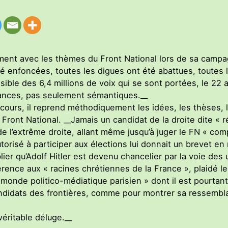
grement avec les thèmes du Front National lors de sa camp
té enfoncées, toutes les digues ont été abattues, toutes 
ossible des 6,4 millions de voix qui se sont portées, le 22 
rances, pas seulement sémantiques.__
scours, il reprend méthodiquement les idées, les thèses, 
Front National. __Jamais un candidat de la droite dite « ré
e l’extrême droite, allant même jusqu’à juger le FN « com
autorisé à participer aux élections lui donnait un brevet e
ublier qu’Adolf Hitler est devenu chancelier par la voie d
éférence aux « racines chrétiennes de la France », plaidé
t monde politico-médiatique parisien » dont il est pourtant
candidats des frontières, comme pour montrer sa ressembl
éritable déluge.__