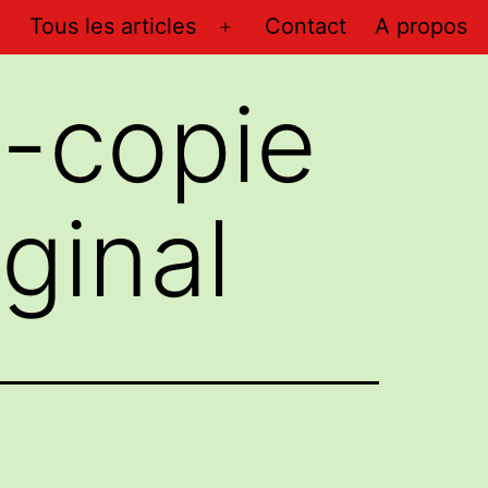
Tous les articles
Contact
A propos
Ouvrir
le
-copie
menu
iginal