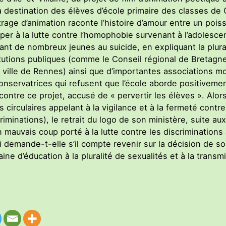
destination des élèves d’école primaire des classes d
rage d’animation raconte l’histoire d’amour entre un poi
er à la lutte contre l’homophobie survenant à l’adolescen
nt de nombreux jeunes au suicide, en expliquant la plural
titutions publiques (comme le Conseil régional de Bretagn
a ville de Rennes) ainsi que d’importantes associations m
onservatrices qui refusent que l’école aborde positivemen
tre ce projet, accusé de « pervertir les élèves ». Alor
 circulaires appelant à la vigilance et à la fermeté cont
criminations), le retrait du logo de son ministère, suite
 mauvais coup porté à la lutte contre les discriminations 
ui demande-t-elle s’il compte revenir sur la décision de s
aine d’éducation à la pluralité de sexualités et à la trans