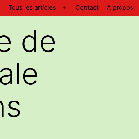
Tous les articles
Contact
A propos
Ouvrir
le
e de
menu
ale
ns