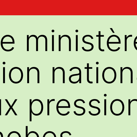
e ministèr
tion nation
x pressio
hobes…