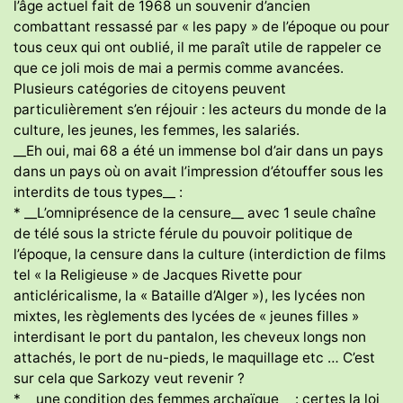
l’âge actuel fait de 1968 un souvenir d’ancien
combattant ressassé par « les papy » de l’époque ou pour
tous ceux qui ont oublié, il me paraît utile de rappeler ce
que ce joli mois de mai a permis comme avancées.
Plusieurs catégories de citoyens peuvent
particulièrement s’en réjouir : les acteurs du monde de la
culture, les jeunes, les femmes, les salariés.
__Eh oui, mai 68 a été un immense bol d’air dans un pays
dans un pays où on avait l’impression d’étouffer sous les
interdits de tous types__ :
* __L’omniprésence de la censure__ avec 1 seule chaîne
de télé sous la stricte férule du pouvoir politique de
l’époque, la censure dans la culture (interdiction de films
tel « la Religieuse » de Jacques Rivette pour
anticléricalisme, la « Bataille d’Alger »), les lycées non
mixtes, les règlements des lycées de « jeunes filles »
interdisant le port du pantalon, les cheveux longs non
attachés, le port de nu-pieds, le maquillage etc … C’est
sur cela que Sarkozy veut revenir ?
*__ une condition des femmes archaïque__ : certes la loi