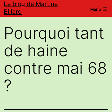
Le blog de Martine
Aller
Menu
Billard
au
contenu
Pourquoi tant
de haine
contre mai 68
?