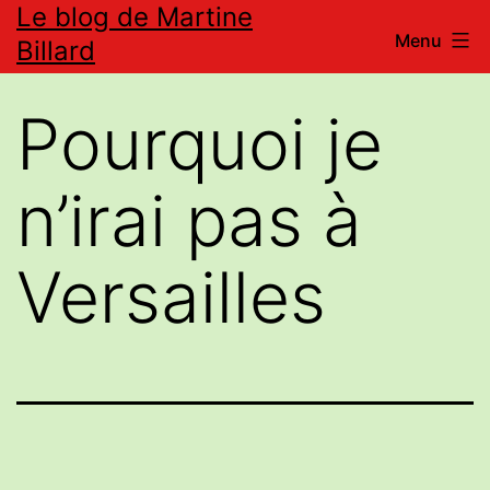
Le blog de Martine
Aller
Menu
Billard
au
contenu
Pourquoi je
n’irai pas à
Versailles