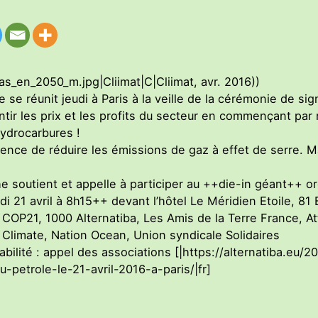
as_en_2050_m.jpg|Cliimat|C|Cliimat, avr. 2016))
se réunit jeudi à Paris à la veille de la cérémonie de sig
ntir les prix et les profits du secteur en commençant par 
ydrocarbures !
ence de réduire les émissions de gaz à effet de serre. Ma
e soutient et appelle à participer au ++die-in géant++ 
di 21 avril à 8h15++ devant l’hôtel Le Méridien Etoile, 8
COP21, 1000 Alternatiba, Les Amis de la Terre France, At
Climate, Nation Ocean, Union syndicale Solidaires
bilité : appel des associations [|https://alternatiba.eu/
-petrole-le-21-avril-2016-a-paris/|fr]