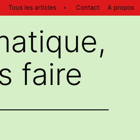
Tous les articles
Contact
A propos
Ouvrir
le
imatique,
menu
s faire