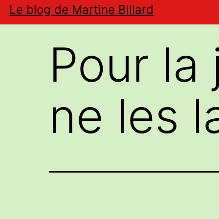
Aller
Le blog de Martine Billard
au
contenu
Pour la 
ne les l