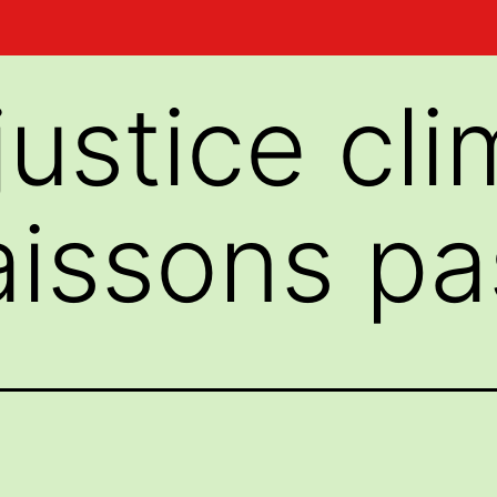
justice cl
aissons pa