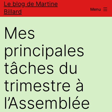
Le blog de Martine
Aller
Menu
Billard
au
contenu
Mes
principales
tâches du
trimestre à
l’Assemblée