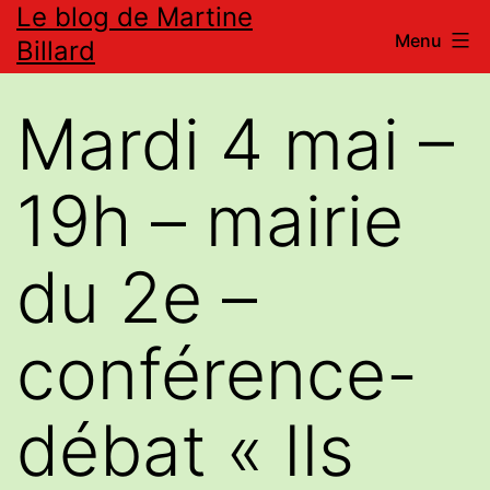
Le blog de Martine
Aller
Menu
Billard
au
contenu
Mardi 4 mai –
19h – mairie
du 2e –
conférence-
débat « Ils