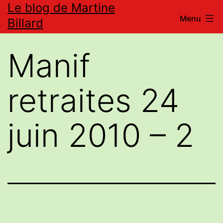
Le blog de Martine
Aller
Menu
Billard
au
contenu
Manif
retraites 24
juin 2010 – 2