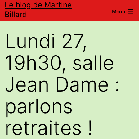
Le blog de Martine
Aller
Menu
Billard
au
contenu
Lundi 27,
19h30, salle
Jean Dame :
parlons
retraites !