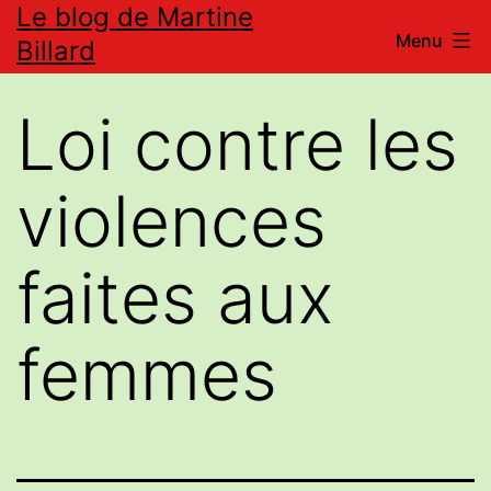
Le blog de Martine
Aller
Menu
Billard
au
contenu
Loi contre les
violences
faites aux
femmes