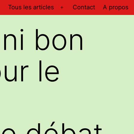
Tous les articles
Contact
A propos
Ouvrir
le
 ni bon
menu
ur le
le débat