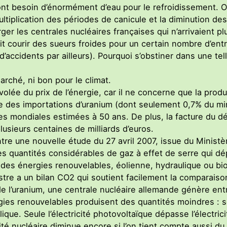
s ont besoin d’énormément d’eau pour le refroidissement.
ltiplication des périodes de canicule et la diminution de
rger les centrales nucléaires françaises qui n’arrivaient pl
ait courir des sueurs froides pour un certain nombre d’entr
accidents par ailleurs). Pourquoi s’obstiner dans une tel
arché, ni bon pour le climat.
volée du prix de l’énergie, car il ne concerne que la produc
des importations d’uranium (dont seulement 0,7% du miner
ves mondiales estimées à 50 ans. De plus, la facture du d
usieurs centaines de milliards d’euros.
re une nouvelle étude du 27 avril 2007, issue du Ministè
s quantités considérables de gaz à effet de serre qui d
 des énergies renouvelables, éolienne, hydraulique ou b
estre a un bilan CO2 qui soutient facilement la comparaison
e de l’uranium, une centrale nucléaire allemande génère e
gies renouvelables produisent des quantités moindres : 
ique. Seule l’électricité photovoltaïque dépasse l’électri
ité nucléaire diminue encore si l’on tient compte aussi du