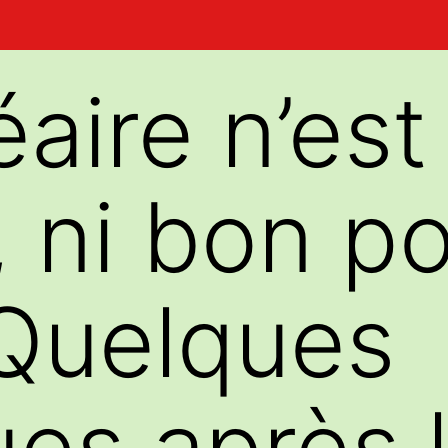
aire n’est
 ni bon po
 Quelques
es après 