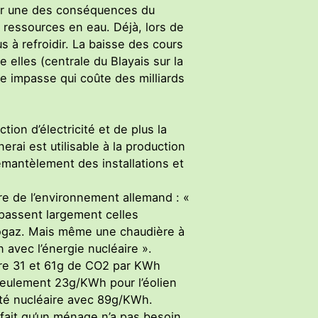
 Or une des conséquences du
s ressources en eau. Déjà, lors de
us à refroidir. La baisse des cours
e elles (centrale du Blayais sur la
le impasse qui coûte des milliards
tion d’électricité et de plus la
ai est utilisable à la production
émantèlement des installations et
re de l’environnement allemand : «
épassent largement celles
iogaz. Mais même une chaudière à
 avec l’énergie nucléaire ».
ntre 31 et 61g de CO2 par KWh
seulement 23g/KWh pour l’éolien
cité nucléaire avec 89g/KWh.
 fait qu’un ménage n’a pas besoin