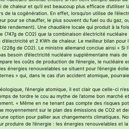
 de chaleur et qu’il est beaucoup plus efficace d’utiliser l
s de la cogénération. En effet, lorsqu’on utilise de l’élect
eur pour se chauffer, le plus souvent du fuel ou du gaz, 
ble rendement). Une chaudière locale qui produit à la fois d
e (747g de CO2) que la combinaison électricité nucléaire 
’électricité et 2 KWh de chaleur. Le meilleur bilan pour le
 (228g de CO2). Le ministre allemand conclue ainsi « Si l
as besoin d’électricité nucléaire supplémentaire mais d
pare les coûts de production de l’énergie, le nucléaire 
des énergies renouvelables se situent pour l’énergie éoli
xternes » qui, dans le cas d’un accident atomique, pourra
déologique, l’énergie atomique, il est clair que celle-ci n
st temps de tordre le cou au mythe de l’atome bon marché 
nnement. « Même en ne tenant pas compte des risques pot
que moyennement sur le plan des émissions de CO2 et des
s une option pour pallier aux changements climatiques. N
ur produire de l’énergie : les énergies renouvelables et l