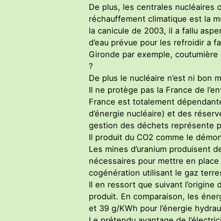
De plus, les centrales nucléaire
réchauffement climatique est la mu
la canicule de 2003, il a fallu aspe
d’eau prévue pour les refroidir a f
Gironde par exemple, coutumière d’
?
De plus le nucléaire n’est ni bon m
Il ne protège pas la France de l’en
France est totalement dépendante 
d’énergie nucléaire) et des réser
gestion des déchets représente pl
Il produit du CO2 comme le démont
Les mines d’uranium produisent de
nécessaires pour mettre en place
cogénération utilisant le gaz terr
Il en ressort que suivant l’origin
produit. En comparaison, les éner
et 39 g/KWh pour l’énergie hydraul
Le prétendu avantage de l’électric