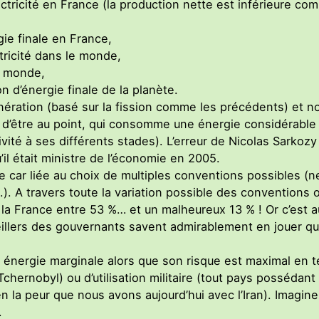
ectricité en France (la production nette est inférieure co
ie finale en France,
ctricité dans le monde,
e monde,
 d’énergie finale de la planète.
nération (basé sur la fission comme les précédents) et 
in d’être au point, qui consomme une énergie considérable
vité à ses différents stades). L’erreur de Nicolas Sarkozy
qu’il était ministre de l’économie en 2005.
cile car liée au choix de multiples conventions possibles (net
). A travers toute la variation possible des conventions o
la France entre 53 %… et un malheureux 13 % ! Or c’est 
eillers des gouvernants savent admirablement en jouer que
e énergie marginale alors que son risque est maximal en
hernobyl) ou d’utilisation militaire (tout pays possédant l
bien la peur que nous avons aujourd’hui avec l’Iran). Imagi
.