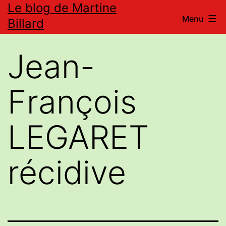
Le blog de Martine
Aller
Menu
Billard
au
contenu
Jean-
François
LEGARET
récidive