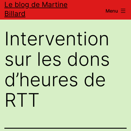
Le blog de Martine
Aller
Menu
Billard
au
contenu
Intervention
sur les dons
d’heures de
RTT