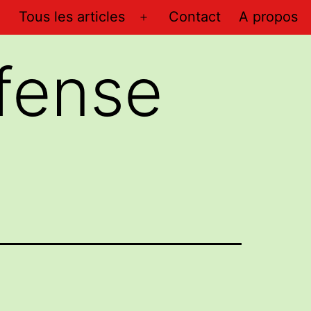
Tous les articles
Contact
A propos
Ouvrir
le
éfense
menu