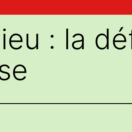
ieu : la d
ise