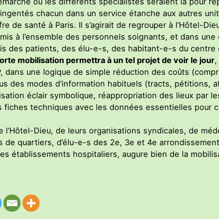
arche où les différents spécialistes seraient là pour r
ntingentés chacun dans un service étanche aux autres unit
re de santé à Paris. Il s’agirait de regrouper à l’Hôtel-Die
mis à l’ensemble des personnels soignants, et dans une d
vis des patients, des élu-e-s, des habitant-e-s du centre 
orte mobilisation permettra à un tel projet de voir le jour
,
P, dans une logique de simple réduction des coûts (compr
us des modes d’information habituels (tracts, pétitions, af
sation éclair symbolique, réappropriation des lieux par le
s fiches techniques avec les données essentielles pour 
 l’Hôtel-Dieu, de leurs organisations syndicales, de mé
de quartiers, d’élu-e-s des 2e, 3e et 4e arrondissement
es établissements hospitaliers, augure bien de la mobilis