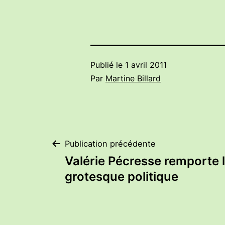
Publié le
1 avril 2011
Par
Martine Billard
Navigation
Publication précédente
Valérie Pécresse remporte 
de
grotesque politique
l’article