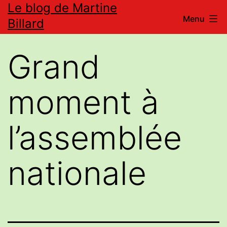
Le blog de Martine
Aller
Menu
Billard
au
contenu
Grand
moment à
l’assemblée
nationale