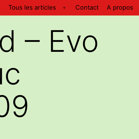
Tous les articles
Contact
A propos
Ouvrir
le
nd – Evo
menu
uc
09