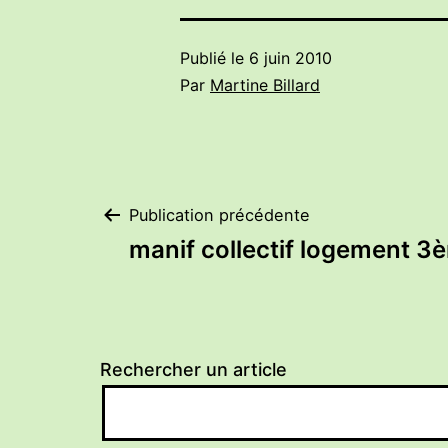
Publié le
6 juin 2010
Par
Martine Billard
Navigation
Publication précédente
manif collectif logement 3
de
l’article
Rechercher un article