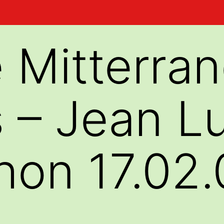
e Mitterra
 – Jean L
on 17.02.