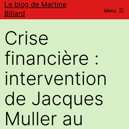
Le blog de Martine
Aller
Menu
Billard
au
contenu
Crise
financière :
intervention
de Jacques
Muller au