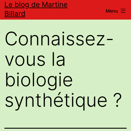
Le blog de Martine
Aller
Menu
Billard
au
contenu
Connaissez-
vous la
biologie
synthétique ?