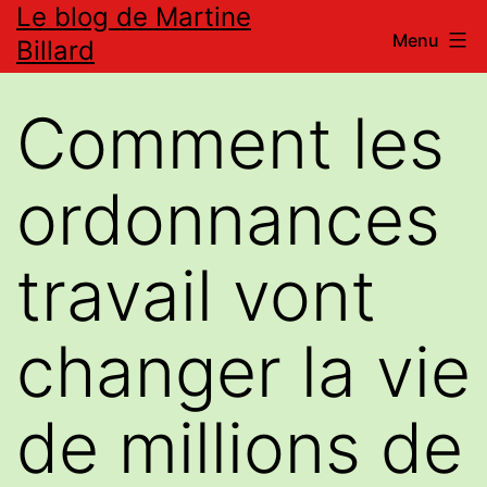
Le blog de Martine
Aller
Menu
Billard
au
contenu
Comment les
ordonnances
travail vont
changer la vie
de millions de