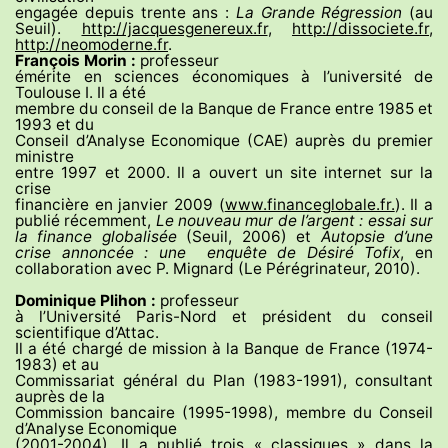
engagée depuis trente ans :
La Grande Régression
(au
Seuil).
http://jacquesgenereux.fr
,
http://dissociete.fr
,
http://neomoderne.fr
.
François Morin :
professeur
émérite en sciences économiques à l’université de
Toulouse I. Il a été
membre du conseil de la Banque de France entre 1985 et
1993 et du
Conseil d’Analyse Economique (CAE) auprès du premier
ministre
entre 1997 et 2000. Il a ouvert un site internet sur la
crise
financière en janvier 2009 (
www.financeglobale.fr.
). Il a
publié récemment,
Le nouveau mur de l’argent : essai sur
la finance globalisée
(Seuil, 2006) et
Autopsie d’une
crise annoncée : une enquête de Désiré Tofix
, en
collaboration avec P. Mignard (Le Pérégrinateur, 2010).
Dominique Plihon :
professeur
à l’Université Paris-Nord et président du conseil
scientifique d’Attac.
Il a été chargé de mission à la Banque de France (1974-
1983) et au
Commissariat général du Plan (1983-1991), consultant
auprès de la
Commission bancaire (1995-1998), membre du Conseil
d’Analyse Economique
(2001-2004). Il a publié trois « classiques » dans la