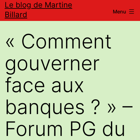
Le blog de Martine
Aller
Menu
Billard
au
contenu
« Comment
gouverner
face aux
banques ? » –
Forum PG du