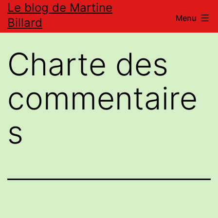
Le blog de Martine
Aller
Menu
Billard
au
contenu
Charte des
commentaire
s