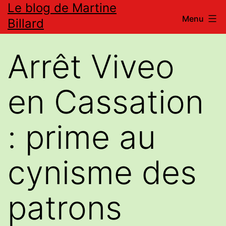
Le blog de Martine
Aller
Menu
Billard
au
contenu
Arrêt Viveo
en Cassation
: prime au
cynisme des
patrons