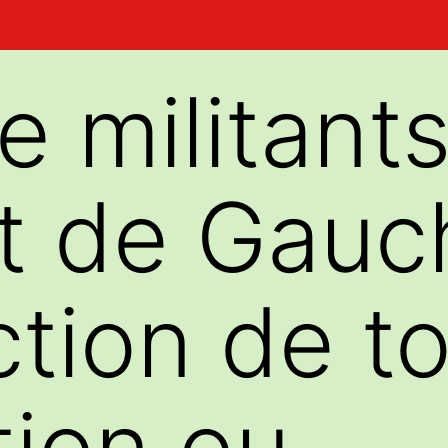
 militants
t de Gauc
iction de t
tion ou