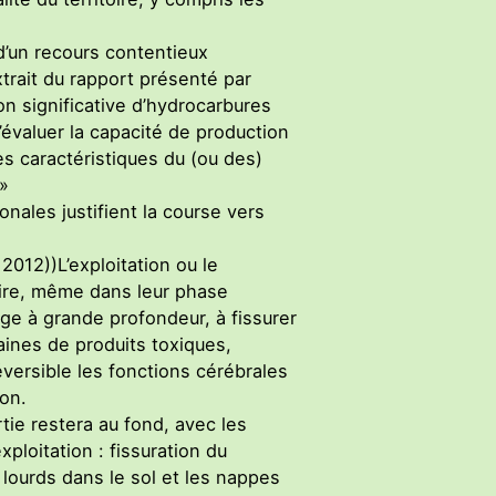
 d’un recours contentieux
xtrait du rapport présenté par
on significative d’hydrocarbures
’évaluer la capacité de production
es caractéristiques du (ou des)
 »
onales justifient la course vers
2012))L’exploitation ou le
aire, même dans leur phase
age à grande profondeur, à fissurer
aines de produits toxiques,
ersible les fonctions cérébrales
ion.
rtie restera au fond, avec les
ploitation : fissuration du
lourds dans le sol et les nappes