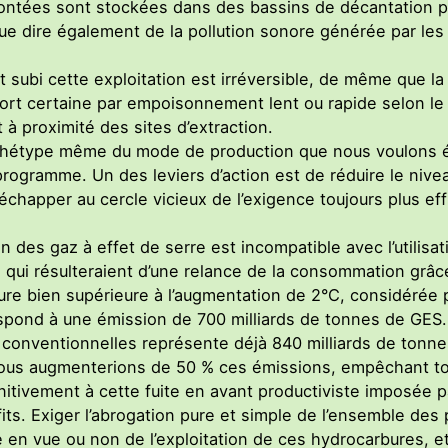
ntées sont stockées dans des bassins de décantation pollu
Que dire également de la pollution sonore générée par les
subi cette exploitation est irréversible, de même que la p
t certaine par empoisonnement lent ou rapide selon le d
 à proximité des sites d’extraction.
’archétype même du mode de production que nous voulons ér
rogramme. Un des leviers d’action est de réduire le niv
chapper au cercle vicieux de l’exigence toujours plus e
n des gaz à effet de serre est incompatible avec l’utilisat
ui résulteraient d’une relance de la consommation grâce
re bien supérieure à l’augmentation de 2°C, considérée 
respond à une émission de 700 milliards de tonnes de GES. 
conventionnelles représente déjà 840 milliards de tonne
ous augmenterions de 50 % ces émissions, empêchant tou
tivement à cette fuite en avant productiviste imposée pa
its. Exiger l’abrogation pure et simple de l’ensemble des p
e en vue ou non de l’exploitation de ces hydrocarbures, e