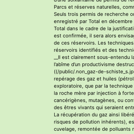
Parcs et réserves naturelles, co
Seuls trois permis de recherche on
enregistré par Total en décembre 2
Total dans le cadre de la justific
est confirmée, il sera alors envis
de ces réservoirs. Les techniques 
réservoirs identifiés et des techni
__Il est clairement sous-entendu la
l’abîme d’un productivisme destruc
((/public/.non_gaz-de-schiste_s.jp
repérage des gaz et huiles (pétr
exploratoire, que par la technique
la roche mère par injection à for
cancérigènes, mutagènes, ou cont
des êtres vivants qui seraient ent
La récupération du gaz ainsi libéré
risques de pollution inhérents), e
cuvelage, remontée de polluants n