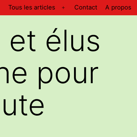
Tous les articles
Contact
A propos
Ouvrir
le
 et élus
menu
he pour
oute