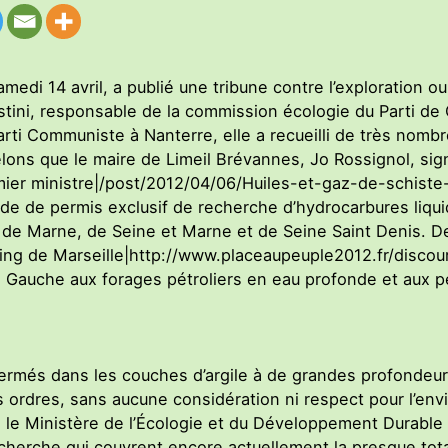
edi 14 avril, a publié une tribune contre l’exploration ou 
tini, responsable de la commission écologie du Parti de 
arti Communiste à Nanterre, elle a recueilli de très nomb
ons que le maire de Limeil Brévannes, Jo Rossignol, sign
ier ministre|/post/2012/04/06/Huiles-et-gaz-de-schiste
de de permis exclusif de recherche d’hydrocarbures liqu
l de Marne, de Seine et Marne et de Seine Saint Denis.
ing de Marseille|http://www.placeaupeuple2012.fr/disco
 de Gauche aux forages pétroliers en eau profonde et aux 
ermés dans les couches d’argile à de grandes profondeurs
s ordres, sans aucune considération ni respect pour l’env
 le Ministère de l’Écologie et du Développement Durable
herche qui couvrent encore actuellement la presque totali