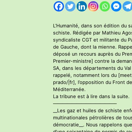
L’Humanité, dans son édition du sam
schiste. Rédigée par Mathieu Agos
syndicaliste CGT et militante du P
de Gauche, dont la mienne. Rappel
déposé un recours auprès du Prem
Premier-ministre] contre la deman
SA, dans les départements du Va
rappelé, notamment lors du [meet
prado/|fr], l’opposition du Front
Méditerranée.
La tribune est à lire dans la suite.
—————————————–
__Les gaz et huiles de schiste enf
multinationales pétrolières de tou
démocratie__. Nous rappelons que
d’une soixantaine de permis de rec