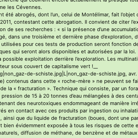
mme les Cévennes.
t été abrogés, dont l’un, celui de Montélimar, fait l’objet
011, contestant cette abrogation. Il convient de citer l’e
ation de ses recherches : « si la présence d’une accumulati
agé, dans une troisième et dernière phase d’exploration, d
utilisées pour ces tests de production seront fonction d
ques qui seront alors disponibles et autorisées par la loi.
 possible exploitation derrière l’exploration. Les multinati
teur sous couvert de capitalisme vert !__
g|non_gaz-de-schiste.jpg|L|non_gaz-de-schiste.jpg, avr. 
ole) contenus dans cette « roche-mère » ne peuvent se f
 de la « fracturation ». Technique qui consiste, par un for
te pression de 15 à 20 tonnes d’eau mélangées à des cent
enant des neurotoxiques endommageant de manière irrév
rés en contact avec ces produits par ingestion ou inhalat
, ainsi que du liquide de fracturation (boues, dont une pa
st bien évidemment exposée à tous les risques de cette ex
aturels, diffusion de méthane, de benzène et de métaux 