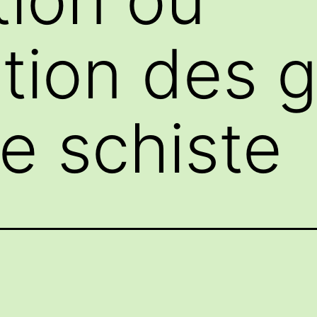
ation des 
de schiste