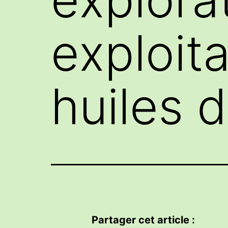
exploit
huiles 
Partager cet article :