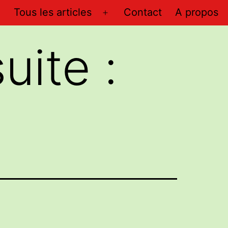
Tous les articles
Contact
A propos
Ouvrir
le
ite :
menu