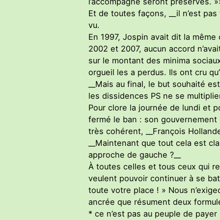
l’accompagne seront préservés. »
Et de toutes façons, __il n’est pa
vu.
En 1997, Jospin avait dit la même
2002 et 2007, aucun accord n’avait
sur le montant des minima sociaux
orgueil les a perdus. Ils ont cru q
__Mais au final, le but souhaité e
les dissidences PS ne se multiplie
Pour clore la journée de lundi et p
fermé le ban : son gouvernement in
très cohérent, __François Holland
__Maintenant que tout cela est cl
approche de gauche ?__
À toutes celles et tous ceux qui r
veulent pouvoir continuer à se bat
toute votre place ! » Nous n’exig
ancrée que résument deux formule
* ce n’est pas au peuple de payer l