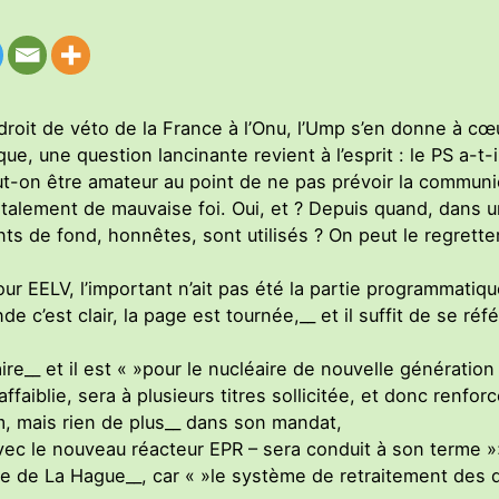
u droit de véto de la France à l’Onu, l’Ump s’en donne à cœu
e, une question lancinante revient à l’esprit : le PS a-t-il
ut-on être amateur au point de ne pas prévoir la communic
alement de mauvaise foi. Oui, et ? Depuis quand, dans un
s de fond, honnêtes, sont utilisés ? On peut le regretter,
r EELV, l’important n’ait pas été la partie programmatiqu
e c’est clair, la page est tournée,__ et il suffit de se ré
aire__ et il est « »pour le nucléaire de nouvelle génération
 affaiblie, sera à plusieurs titres sollicitée, et donc renfor
m, mais rien de plus__ dans son mandat,
avec le nouveau réacteur EPR – sera conduit à son terme »
ne de La Hague__, car « »le système de retraitement des dé