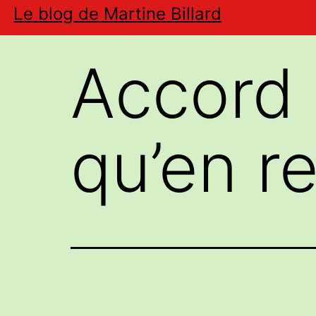
Aller
Le blog de Martine Billard
au
contenu
Accord 
qu’en re