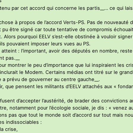
»
s tenu par cet accord qui concerne les partis__… ce qui 
 chose à propos de l’accord Verts-PS. Pas de nouveauté do
 pu être signé car toute tentative de compromis échouait 
. Alors pourquoi EELV s’est-elle obstinée à vouloir sign
u’ils pouvaient imposer leurs vues au PS.
st atteint : l’important, avoir des députés en nombre, res
nt pas.__
our montrer le peu d’importance que lui inspiraient les cri
clurait le Modem. Certains médias ont titré sur le grand 
e a prévu de gouverner au centre gauche__.
air, que pensent les militants d’EELV attachés aux « fond
efusent d’accepter l’austérité, de brader des convictions
tre, notamment pour l’écologie sociale, je dis : « venez 
eons pas que tout le monde soit d’accord sur tout mais no
s indissociables :
a crise,