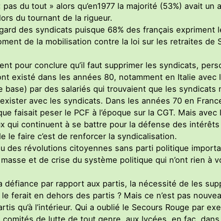
 pas du tout » alors qu’en1977 la majorité (53%) avait un a
lors du tournant de la rigueur.
’égard des syndicats puisque 68% des français expriment l
ment de la mobilisation contre la loi sur les retraites de 
fitent pour conclure qu’il faut supprimer les syndicats, pe
ont existé dans les années 80, notamment en Italie avec
e base) par des salariés qui trouvaient que les syndicats
coexister avec les syndicats. Dans les années 70 en Franc
que faisait peser le PCF à l’époque sur la CGT. Mais avec l
ux qui continuent à se battre pour la défense des intérêt
le faire c’est de renforcer la syndicalisation.
eu des révolutions citoyennes sans parti politique import
masse et de crise du système politique qui n’ont rien à voi
 la défiance par rapport aux partis, la nécessité de les su
e le ferait en dehors des partis ? Mais ce n’est pas nouve
rtis qu’à l’intérieur. Qui a oublié le Secours Rouge par 
es comités de lutte de tout genre, aux lycées, en fac, dan