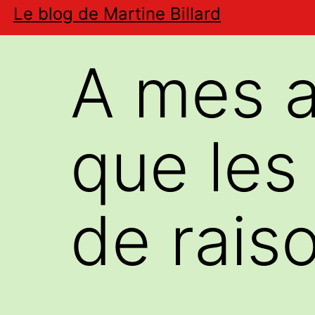
Aller
Le blog de Martine Billard
au
contenu
A mes a
que les 
de raiso