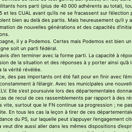
litants hors parti (plus de 40 000 adhérents au total), t
 et les CUAL avant qu’ils ne se fracassent sur l’élection 
ent bien au delà des partis. Mais heureusement qu’il y 
rmation de nouvelles générations et des capacités d’initia
ons.
spagne, il y a Podemos. Certes mais Podemos est bien un 
gne soit un parti fédéral.
vis d’en terminer avec la forme parti. La capacité à répo
n de la situation et des réponses à y porter ainsi qu’à l
 la vérité révélée.
, des pas importants ont été fait pour en finir avec l’ém
onstamment à l’élargir. Avec les municipales une nouvell
V. Elle s’est poursuivie lors des départementales donnan
 cas de recul de ces rassemblements par rapport à des rés
s vite, surtout que le FN continue sa progression ; ne pa
ite. En tous les cas la leçon à tirer de ces départementales
dance du PS, sur laquelle peut s’appuyer l’engagement cito
 veut dire aussi aller dans les mêmes dispositions d’espri