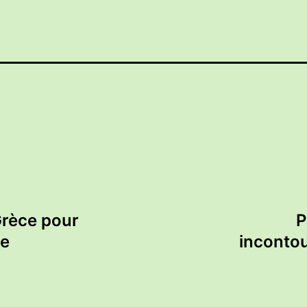
Grèce pour
P
ce
incontou