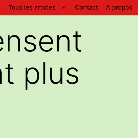
Tous les articles
Contact
A propos
Ouvrir
le
ensent
menu
nt plus